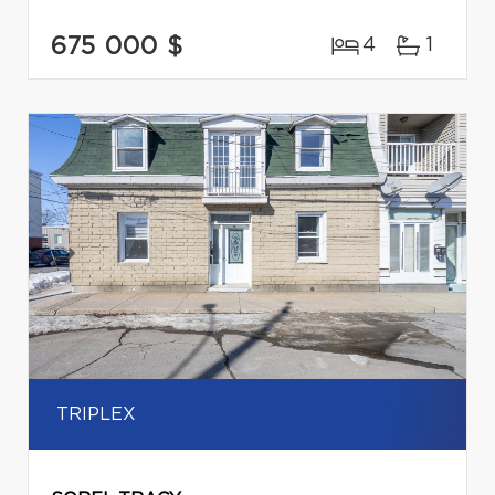
675 000 $
4
1
TRIPLEX