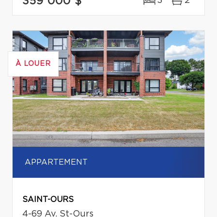
359 000 $
3
2
À LOUER
APPARTEMENT
SAINT-OURS
4-69 Av. St-Ours