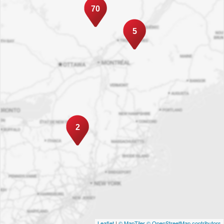
70
5
2
Leaflet
|
© MapTiler
© OpenStreetMap contributors