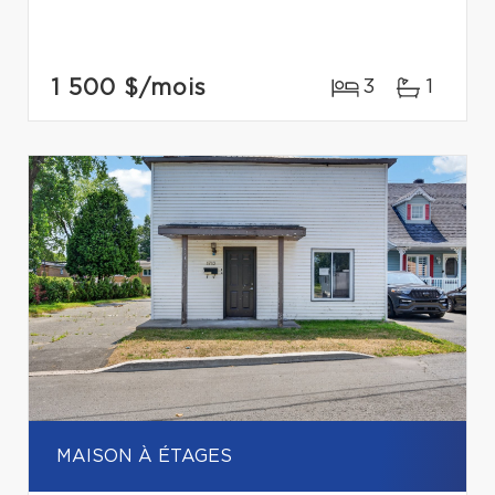
1 500 $
/mois
3
1
MAISON À ÉTAGES