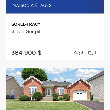
MAISON À ÉTAGES
SOREL-TRACY
4 Rue Goupil
384 900 $
3
1