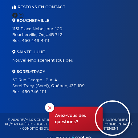
RESTONS EN CONTACT
BOUCHERVILLE
1151 Place Nobel, bur. 100
Boucherville, Qc, J4B 7L3
Bur.:
450 449-4411
SAINTE-JULIE
Nouvel emplacement sous peu
SOREL-TRACY
53 Rue George , Bur. A
Sorel-Tracy (Sorel), Québec, J3P 1B9
Bur.:
450 746-1111
×
Avez-vous des
© 2026 RE/MAX SIGNATURE – FRANCHISÉ INDÉPENDANT ET AUTONOME DE
questions?
RE/MAX QUÉBEC – TOUS DROITS RÉSERVÉS -
POLITIQUE DE CONFIDENTIALITÉ
-
CONDITIONS D'UTILISATION
-
GESTION DU CONSENTEMENT