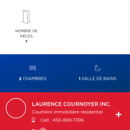
NOMBRE DE
PIÈCES
7
2
CHAMBRES
1
SALLE DE BAINS
LAURENCE
COURNOYER INC.
Courtière immobilière résidentiel
Cell.:
450-808-7396