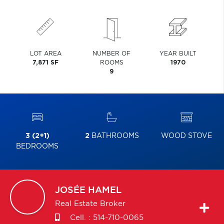
LOT AREA
NUMBER OF
YEAR BUILT
7,871 SF
ROOMS
1970
9
3 (2+1)
2
BATHROOMS
WOOD STOVE
BEDROOMS
JOSÉE
HAMEL
Real Estate Broker
Cell. :
514-710-0065