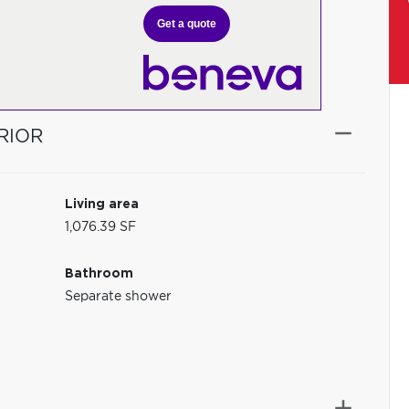
Get a quote
RIOR
Living area
1,076.39 SF
Bathroom
Separate shower