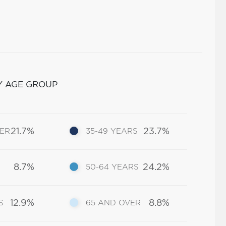
Y AGE GROUP
21.7%
23.7%
DER
35-49 YEARS
8.7%
24.2%
50-64 YEARS
12.9%
8.8%
S
65 AND OVER