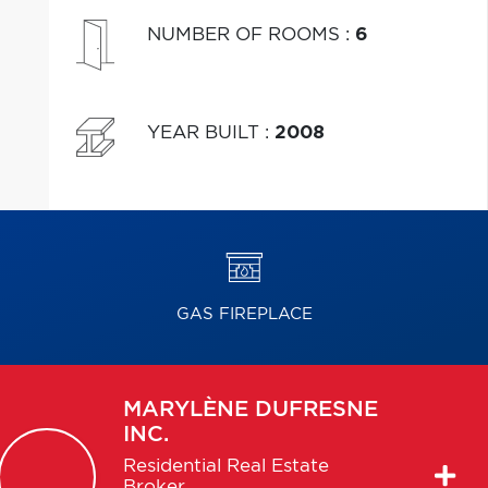
NUMBER OF ROOMS
:
6
YEAR BUILT
:
2008
GAS FIREPLACE
MARYLÈNE
DUFRESNE
INC.
Residential Real Estate
Broker