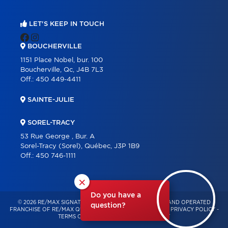
LET'S KEEP IN TOUCH
BOUCHERVILLE
1151 Place Nobel, bur. 100
Boucherville, Qc, J4B 7L3
Off.:
450 449-4411
SAINTE-JULIE
SOREL-TRACY
53 Rue George , Bur. A
Sorel-Tracy (Sorel), Québec, J3P 1B9
Off.:
450 746-1111
×
Do you have a
© 2026 RE/MAX SIGNATURE – INDEPENDENTLY OWNED AND OPERATED
question?
FRANCHISE OF RE/MAX QUÉBEC – ALL RIGHTS RESERVED -
PRIVACY POLICY
-
TERMS OF USE
-
CONSENT MANAGEMENT