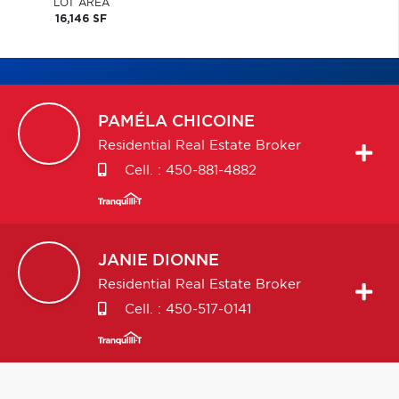
LOT AREA
16,146 SF
PAMÉLA
CHICOINE
Residential Real Estate Broker
Cell. :
450-881-4882
JANIE
DIONNE
Residential Real Estate Broker
Cell. :
450-517-0141