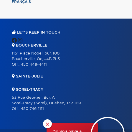
FRANÇAIS
LET'S KEEP IN TOUCH
BOUCHERVILLE
1151 Place Nobel, bur. 100
Boucherville, Qc, J4B 7L3
Off.:
450 449-4411
SAINTE-JULIE
SOREL-TRACY
53 Rue George , Bur. A
Sorel-Tracy (Sorel), Québec, J3P 1B9
Off.:
450 746-1111
×
Do you have a