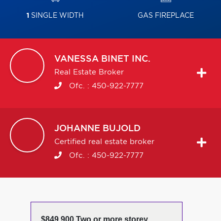
1
SINGLE WIDTH
GAS FIREPLACE
VANESSA
BINET INC.
Real Estate Broker
Ofc. :
450-922-7777
JOHANNE
BUJOLD
Certified real estate broker
Ofc. :
450-922-7777
$849,900 Two or more storey