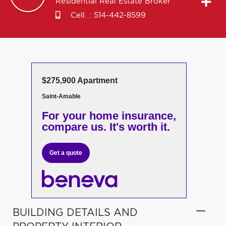
Residential Real Estate Broker
Cell. :
514-442-8599
$275,900 Apartment
Saint-Amable
For your home insurance,
compare us. It's worth it.
Get a quote
BUILDING DETAILS AND