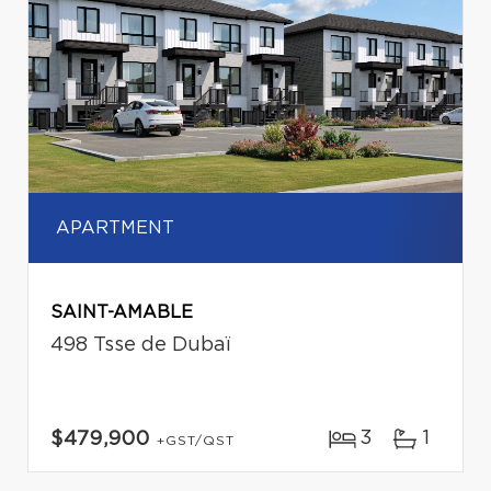
APARTMENT
SAINT-AMABLE
498 Tsse de Dubaï
3
1
$479,900
+GST/QST