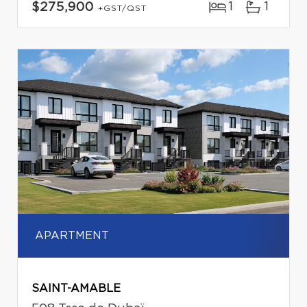
1
1
$275,900
+GST/QST
APARTMENT
SAINT-AMABLE