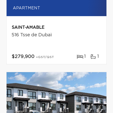
APARTMENT
SAINT-AMABLE
516 Tsse de Dubaï
1
1
$279,900
+GST/QST