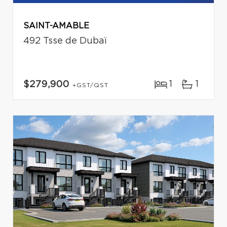
SAINT-AMABLE
492 Tsse de Dubaï
1
1
$279,900
+GST/QST