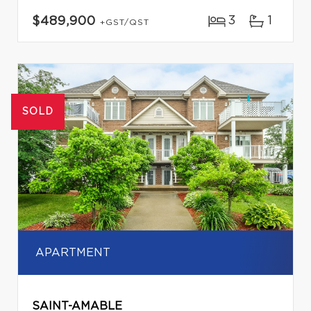
3
1
$489,900
+GST/QST
SOLD
APARTMENT
SAINT-AMABLE