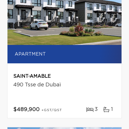
APARTMENT
SAINT-AMABLE
490 Tsse de Dubaï
3
1
$489,900
+GST/QST