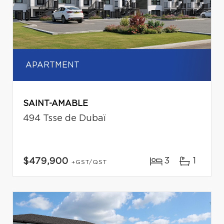
APARTMENT
SAINT-AMABLE
494 Tsse de Dubaï
3
1
$479,900
+GST/QST