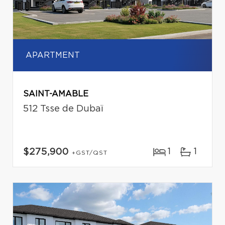
APARTMENT
SAINT-AMABLE
512 Tsse de Dubaï
1
1
$275,900
+GST/QST