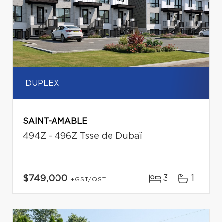
DUPLEX
SAINT-AMABLE
494Z - 496Z Tsse de Dubaï
3
1
$749,000
+GST/QST