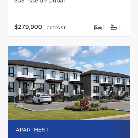
508 Tsse de Dubaï
1
1
$279,900
+GST/QST
APARTMENT