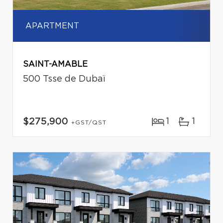
APARTMENT
SAINT-AMABLE
500 Tsse de Dubaï
1
1
$275,900
+GST/QST