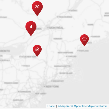
20
4
Leaflet
|
© MapTiler
© OpenStreetMap contributors