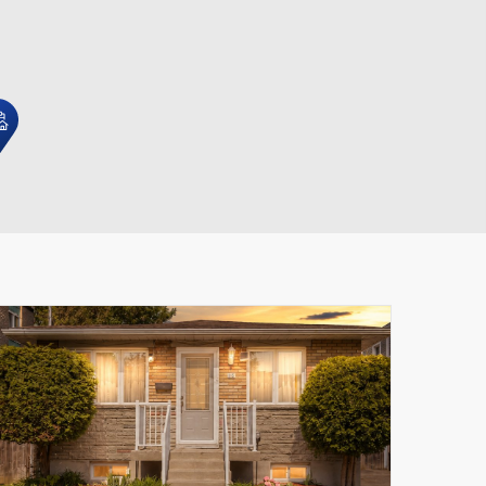
Leaflet
|
© MapTiler
© OpenStreetMap contributors