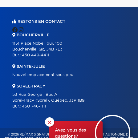
RESTONS EN CONTACT
BOUCHERVILLE
1151 Place Nobel, bur. 100
Boucherville, Qc, J4B 7L3
Bur.:
450 449-4411
SAINTE-JULIE
Nouvel emplacement sous peu
SOREL-TRACY
53 Rue George , Bur. A
Sorel-Tracy (Sorel), Québec, J3P 1B9
Bur.:
450 746-1111
×
Avez-vous des
© 2026 RE/MAX SIGNATURE – FRANCHISÉ INDÉPENDANT ET AUTONOME DE
questions?