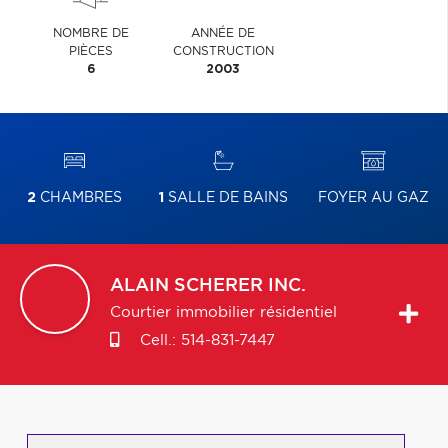
NOMBRE DE
ANNÉE DE
PIÈCES
CONSTRUCTION
6
2003
2
CHAMBRES
1
SALLE DE BAINS
FOYER AU GAZ
ALAIN
SCHERER INC.
Courtier immobilier résidentiel
Cell.:
514-831-7447