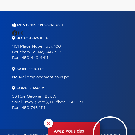
RESTONS EN CONTACT
BOUCHERVILLE
1151 Place Nobel, bur. 100
Boucherville, Qc, J4B 7L3
Bur.:
450 449-4411
SAINTE-JULIE
Nouvel emplacement sous peu
SOREL-TRACY
53 Rue George , Bur. A
Sorel-Tracy (Sorel), Québec, J3P 1B9
Bur.:
450 746-1111
×
Avez-vous des