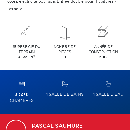
côtés, électricité pour spa. Entrée double pour 4 voitures +
borne VE.
SUPERFICIE DU
NOMBRE DE
ANNÉE DE
TERRAIN
PIÈCES
CONSTRUCTION
2
3 599 PI
9
2015
3 (2+1)
1
SALLE DE BAINS
1
SALLE D'EAU
CHAMBRES
PASCAL
SAUMURE