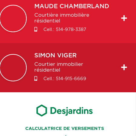
MAUDE
CHAMBERLAND
Courtière immobilière
résidentiel
Cell.:
514-978-3387
SIMON
VIGER
Courtier immobilier
résidentiel
Cell.:
514-915-6669
CALCULATRICE DE VERSEMENTS