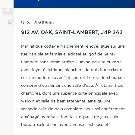
ULS : 21309965
912 AV. OAK,
SAINT-LAMBERT,
J4P 2A2
Magnifique cottage fraîchement rénové, situé sur une
rue paisible et familiale, adossé au golf de Saint-
Lambert, sans voisin arrière. Lumineuse aire ouverte
avec foyer électrique, planchers de bois franc clair et
cuisine moderne avec îlot central. Le rez-de-chaussée
comprend également une salle d'eau. À l'étage, trois
chambres, dont une superbe suite principale avec
walk-in et salle de bain attenante, ainsi qu'une
seconde salle de bain complète. Sous-sol entièrement
aménagé avec salle familiale, espace de jeux, coin
bureau, salle d'eau avec laveuse-sécheuse et
rangement. La maison idéale pour votre famille!