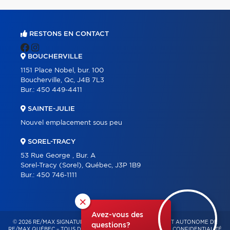
RESTONS EN CONTACT
BOUCHERVILLE
1151 Place Nobel, bur. 100
Boucherville, Qc, J4B 7L3
Bur.:
450 449-4411
SAINTE-JULIE
Nouvel emplacement sous peu
SOREL-TRACY
53 Rue George , Bur. A
Sorel-Tracy (Sorel), Québec, J3P 1B9
Bur.:
450 746-1111
×
Avez-vous des
© 2026 RE/MAX SIGNATURE – FRANCHISÉ INDÉPENDANT ET AUTONOME DE
questions?
RE/MAX QUÉBEC – TOUS DROITS RÉSERVÉS -
POLITIQUE DE CONFIDENTIALITÉ