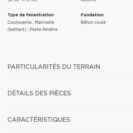
32'90" X 31'30"
ACONS
Type de fenestration
Fondation
Coulissante
,
Manivelle
Béton coulé
(battant)
,
Porte-fenêtre
PARTICULARITÉS DU TERRAIN
DÉTAILS DES PIÈCES
CARACTÉRISTIQUES