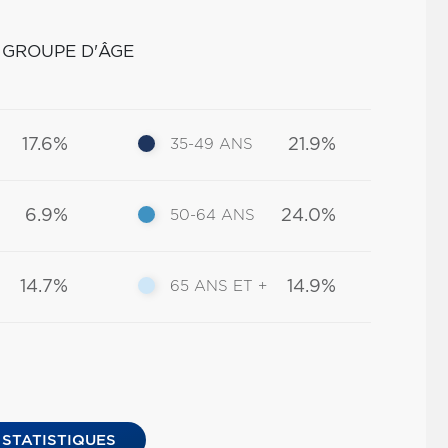
 GROUPE D'ÂGE
17.6%
21.9%
35-49 ANS
6.9%
24.0%
50-64 ANS
14.7%
14.9%
65 ANS ET +
 STATISTIQUES