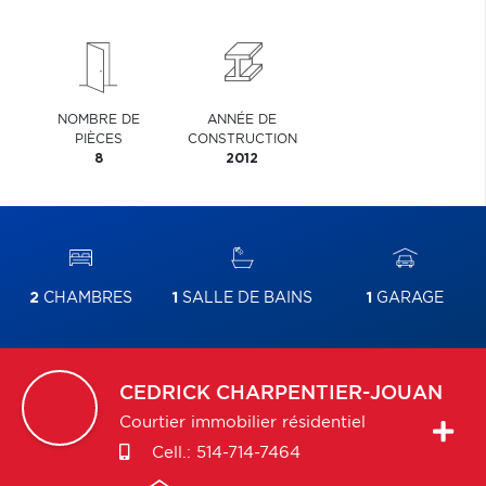
NOMBRE DE
ANNÉE DE
PIÈCES
CONSTRUCTION
8
2012
2
CHAMBRES
1
SALLE DE BAINS
1
GARAGE
CEDRICK
CHARPENTIER-JOUAN
Courtier immobilier résidentiel
Cell.:
514-714-7464