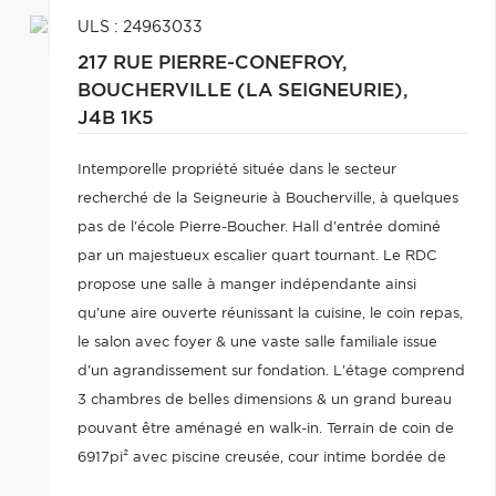
ULS : 24963033
217 RUE PIERRE-CONEFROY,
BOUCHERVILLE (LA SEIGNEURIE),
J4B 1K5
Intemporelle propriété située dans le secteur
recherché de la Seigneurie à Boucherville, à quelques
pas de l'école Pierre-Boucher. Hall d'entrée dominé
par un majestueux escalier quart tournant. Le RDC
propose une salle à manger indépendante ainsi
qu'une aire ouverte réunissant la cuisine, le coin repas,
le salon avec foyer & une vaste salle familiale issue
d'un agrandissement sur fondation. L'étage comprend
3 chambres de belles dimensions & un grand bureau
pouvant être aménagé en walk-in. Terrain de coin de
6917pi² avec piscine creusée, cour intime bordée de
haies, garage & espaces de rangement.