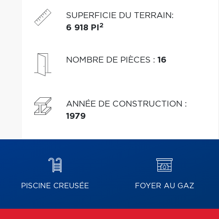
Thermopompe centrale & système à air pulsé.
SUPERFICIE DU TERRAIN
:
2
6 918 PI
NOMBRE DE PIÈCES
:
16
ANNÉE DE CONSTRUCTION
:
1979
PISCINE CREUSÉE
FOYER AU GAZ