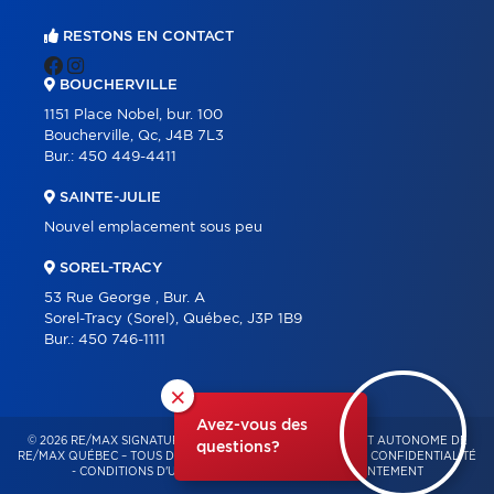
RESTONS EN CONTACT
BOUCHERVILLE
1151 Place Nobel, bur. 100
Boucherville, Qc, J4B 7L3
Bur.:
450 449-4411
SAINTE-JULIE
Nouvel emplacement sous peu
SOREL-TRACY
53 Rue George , Bur. A
Sorel-Tracy (Sorel), Québec, J3P 1B9
Bur.:
450 746-1111
×
Avez-vous des
© 2026 RE/MAX SIGNATURE – FRANCHISÉ INDÉPENDANT ET AUTONOME DE
questions?
RE/MAX QUÉBEC – TOUS DROITS RÉSERVÉS -
POLITIQUE DE CONFIDENTIALITÉ
-
CONDITIONS D'UTILISATION
-
GESTION DU CONSENTEMENT